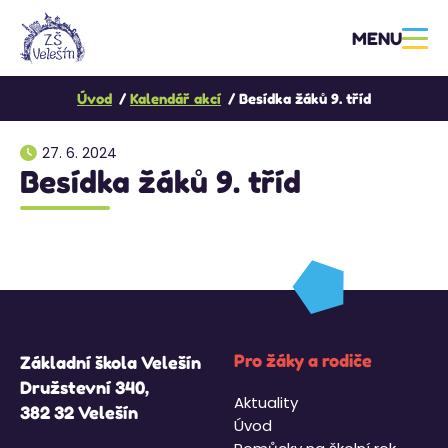
MENU
Úvod
Kalendář akcí
Besídka žáků 9. tříd
27. 6. 2024
Besídka žáků 9. tříd
Pro žáky a rodiče
Základní škola Velešín
Družstevní 340,
Aktuality
382 32 Velešín
Úvod