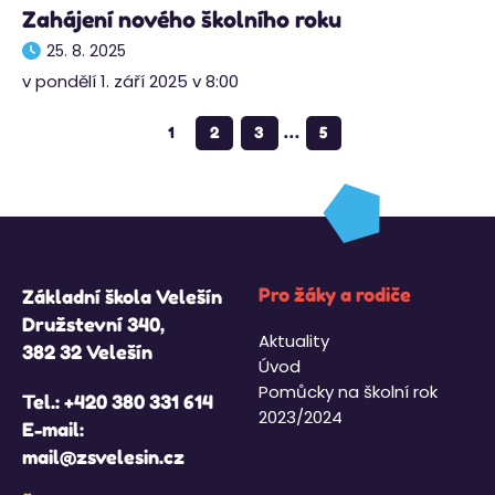
Zahájení nového školního roku
25. 8. 2025
v pondělí 1. září 2025 v 8:00
…
1
2
3
5
Pro žáky a rodiče
Základní škola Velešín
Družstevní 340,
Aktuality
382 32 Velešín
Úvod
Pomůcky na školní rok
Tel.:
+420 380 331 614
2023/2024
E-mail:
mail@zsvelesin.cz