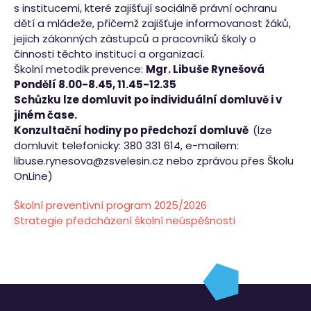
s institucemi, které zajišťují sociálně právní ochranu
dětí a mládeže, přičemž zajišťuje informovanost žáků,
jejich zákonných zástupců a pracovníků školy o
činnosti těchto institucí a organizací.
Školní metodik prevence:
Mgr. Libuše Rynešová
Pondělí 8.00-8.45, 11.45-12.35
Schůzku lze domluvit po individuální domluvě i v
jiném čase.
Konzultační hodiny po předchozí domluvě
(lze
domluvit telefonicky: 380 331 614, e-mailem:
libuse.rynesova@zsvelesin.cz
nebo zprávou přes Školu
OnLine)
Školní preventivní program 2025/2026
Strategie předcházení školní neúspěšnosti