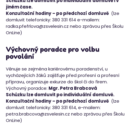
Schůzku lze domluvit po individuální domluvě i v
jiném čase.
Konzultační hodiny
– po předchozí domluvě
(lze
domluvit telefonicky: 380 331 614 e-mailem:
radka.pfefrlova@zsvelesin.cz
nebo zprávou přes Školu
OnLine)
Výchovný poradce pro volbu
povolání
Věnuje se zejména kariérovému poradenství, u
vycházejících žáků zajišťuje před profesní a profesní
přípravu, organizuje exkurze do škol či do firem.
Výchovný poradce:
Mgr. Petra Brabcová
Schůzku lze domluvit po individuální domluvě.
Konzultační hodiny
– po předchozí domluvě
(lze
domluvit telefonicky: 380 331 614, e-mailem:
petra.brabcova@zsvelesin.cz
nebo zprávou přes Školu
OnLine)