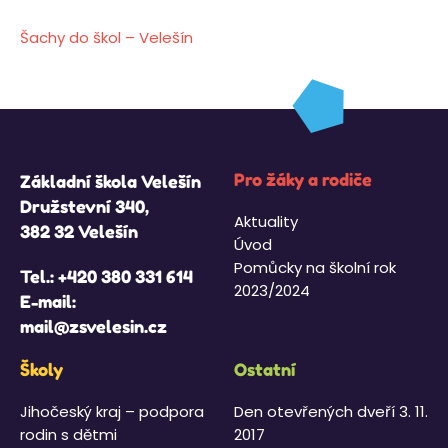
Šachy do škol – Velešín
Pro žáky a rodiče
Základní škola Velešín
Družstevní 340,
Aktuality
382 32 Velešín
Úvod
Pomůcky na školní rok
Tel.:
+420 380 331 614
2023/2024
E-mail:
mail@zsvelesin.cz
Školy
Ostatní
Jihočeský kraj – podpora
Den otevřených dveří 3. 11.
rodin s dětmi
2017