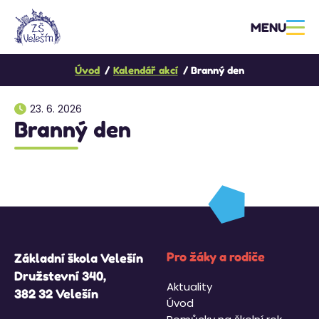
MENU
Úvod
Kalendář akcí
Branný den
23. 6. 2026
Branný den
Pro žáky a rodiče
Základní škola Velešín
Družstevní 340,
Aktuality
382 32 Velešín
Úvod