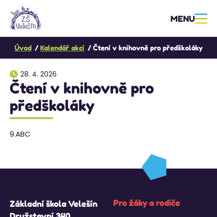
MENU
Úvod
Kalendář akcí
Čtení v knihovně pro předškoláky
28. 4. 2026
Čtení v knihovně pro
předškoláky
9.ABC
Pro žáky a rodiče
Základní škola Velešín
Družstevní 340,