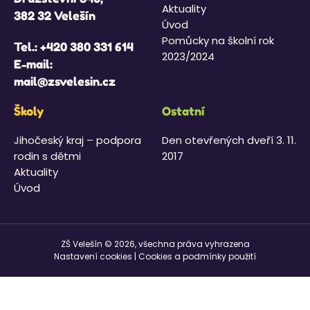
Aktuality
382 32 Velešín
Úvod
Pomůcky na školní rok
Tel.:
+420 380 331 614
2023/2024
E-mail:
mail@zsvelesin.cz
Školy
Ostatní
Jihočeský kraj – podpora
Den otevřených dveří 3. 11.
rodin s dětmi
2017
Aktuality
Úvod
ZŠ Velešín © 2026, všechna práva vyhrazena
Nastavení cookies
|
Cookies a podmínky použití