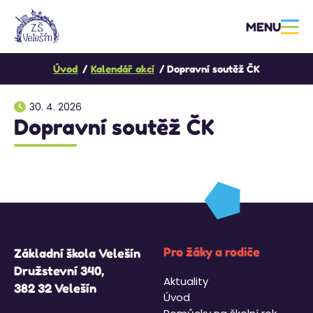
MENU
Úvod
Kalendář akcí
Dopravní soutěž ČK
30. 4. 2026
Dopravní soutěž ČK
Pro žáky a rodiče
Základní škola Velešín
Družstevní 340,
Aktuality
382 32 Velešín
Úvod