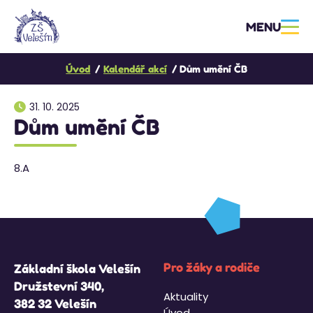
MENU
Úvod
Kalendář akcí
Dům umění ČB
31. 10. 2025
Dům umění ČB
8.A
Pro žáky a rodiče
Základní škola Velešín
Družstevní 340,
Aktuality
382 32 Velešín
Úvod