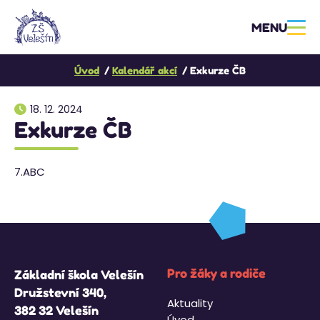
MENU
Úvod
Kalendář akcí
Exkurze ČB
18. 12. 2024
Exkurze ČB
7.ABC
Pro žáky a rodiče
Základní škola Velešín
Družstevní 340,
Aktuality
382 32 Velešín
Úvod