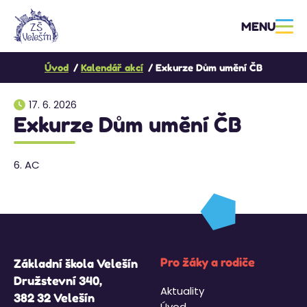
MENU
Úvod
Kalendář akcí
Exkurze Dům umění ČB
17. 6. 2026
Exkurze Dům umění ČB
6. AC
Pro žáky a rodiče
Základní škola Velešín
Družstevní 340,
Aktuality
382 32 Velešín
Úvod