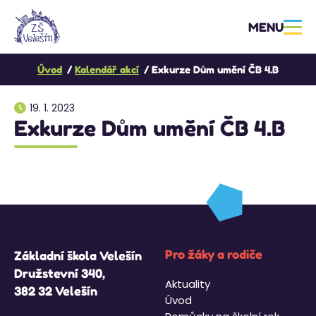
MENU
Úvod
Kalendář akcí
Exkurze Dům umění ČB 4.B
19. 1. 2023
Exkurze Dům umění ČB 4.B
Pro žáky a rodiče
Základní škola Velešín
Družstevní 340,
Aktuality
382 32 Velešín
Úvod