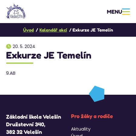
MENU
Úvod
Kalendář akcí
Exkurze JE Temelín
20. 5. 2024
Exkurze JE Temelín
9.AB
Pro žáky a rodiče
Základní škola Velešín
Družstevní 340,
Aktuality
382 32 Velešín
Úvod