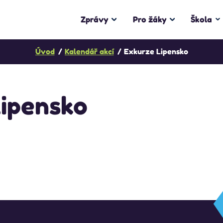
Zprávy
Pro žáky
Škola
Úvod
Kalendář akcí
Exkurze Lipensko
Lipensko