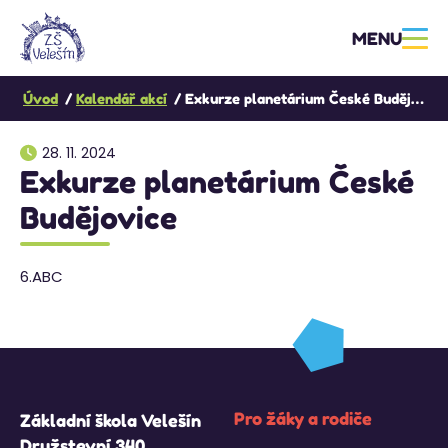
MENU
Úvod
Kalendář akcí
Exkurze planetárium České Budějovice
28. 11. 2024
Exkurze planetárium České
Budějovice
6.ABC
Pro žáky a rodiče
Základní škola Velešín
Družstevní 340,