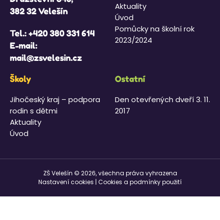
Aktuality
382 32 Velešín
Úvod
Pomůcky na školní rok
Tel.:
+420 380 331 614
2023/2024
E-mail:
mail@zsvelesin.cz
Školy
Ostatní
Jihočeský kraj – podpora
Den otevřených dveří 3. 11.
rodin s dětmi
2017
Aktuality
Úvod
ZŠ Velešín © 2026, všechna práva vyhrazena
Nastavení cookies
|
Cookies a podmínky použití