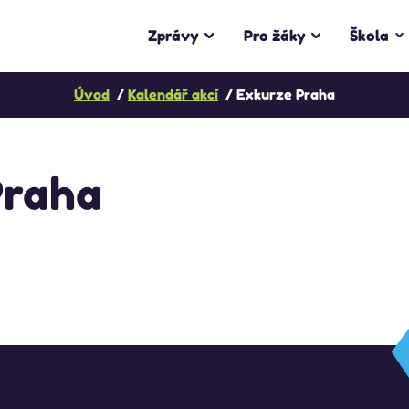
Zprávy
Pro žáky
Škola
Úvod
Kalendář akcí
Exkurze Praha
Praha