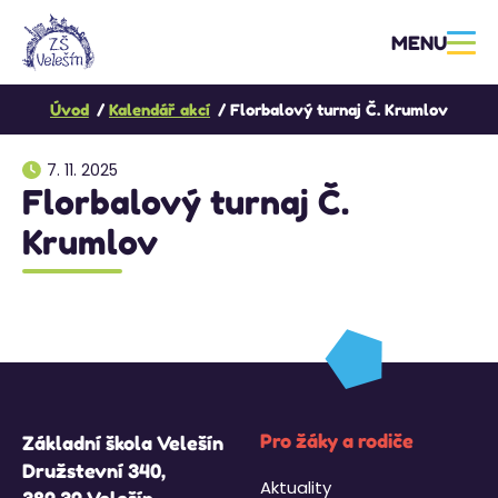
MENU
Úvod
Kalendář akcí
Florbalový turnaj Č. Krumlov
7. 11. 2025
Florbalový turnaj Č.
Krumlov
Pro žáky a rodiče
Základní škola Velešín
Družstevní 340,
Aktuality