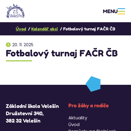
MENU
Úvod
Kalendář akcí
Fotbalový turnaj FAČR ČB
20. 11. 2025
Fotbalový turnaj FAČR ČB
Pro žáky a rodiče
Základní škola Velešín
Družstevní 340,
Aktuality
382 32 Velešín
Úvod