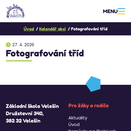
MENU
Úvod
Kalendář akcí
Fotografování tříd
27. 4. 2026
Fotografování tříd
Pro žáky a rodiče
Základní škola Velešín
Družstevní 340,
Aktuality
382 32 Velešín
Úvod