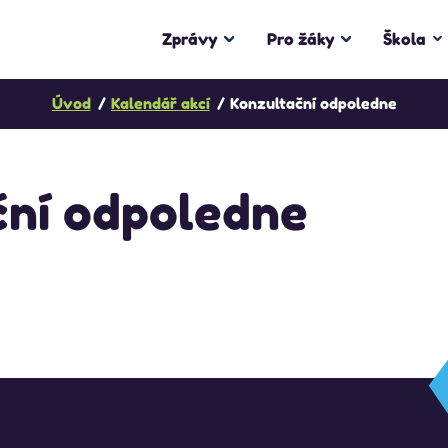
Zprávy
Pro žáky
Škola
Úvod
Kalendář akcí
Konzultační odpoledne
ční odpoledne