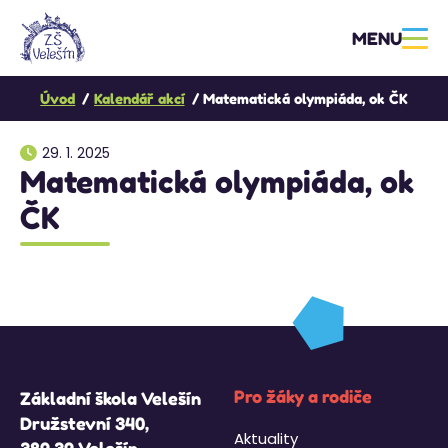
MENU
Úvod
Kalendář akcí
Matematická olympiáda, ok ČK
29. 1. 2025
Matematická olympiáda, ok
ČK
Pro žáky a rodiče
Základní škola Velešín
Družstevní 340,
Aktuality