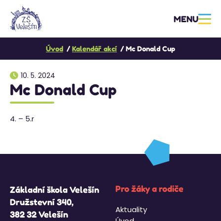
MENU
Úvod
Kalendář akcí
Mc Donald Cup
10. 5. 2024
Mc Donald Cup
4. – 5.r
Pro žáky a rodiče
Základní škola Velešín
Družstevní 340,
Aktuality
382 32 Velešín
Úvod