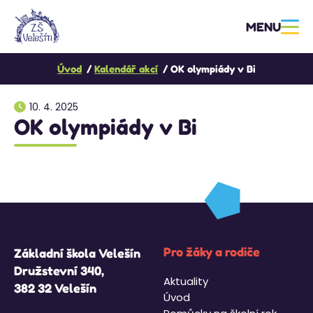
MENU
Úvod
Kalendář akcí
OK olympiády v Bi
10. 4. 2025
OK olympiády v Bi
Pro žáky a rodiče
Základní škola Velešín
Družstevní 340,
Aktuality
382 32 Velešín
Úvod