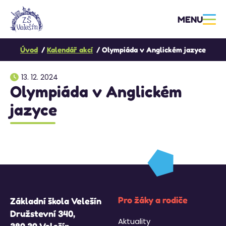
MENU
Úvod
Kalendář akcí
Olympiáda v Anglickém jazyce
13. 12. 2024
Olympiáda v Anglickém
jazyce
Pro žáky a rodiče
Základní škola Velešín
Družstevní 340,
Aktuality