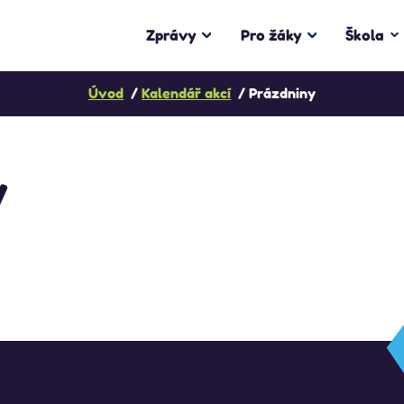
Zprávy
Pro žáky
Škola
Úvod
Kalendář akcí
Prázdniny
y