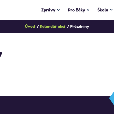
Zprávy
Pro žáky
Škola
Úvod
Kalendář akcí
Prázdniny
y