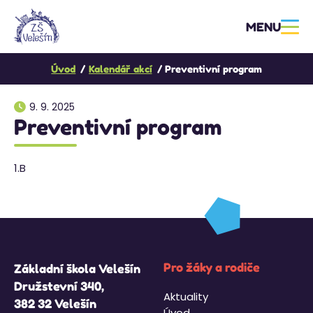
MENU
Úvod
Kalendář akcí
Preventivní program
9. 9. 2025
Preventivní program
1.B
Pro žáky a rodiče
Základní škola Velešín
Družstevní 340,
Aktuality
382 32 Velešín
Úvod