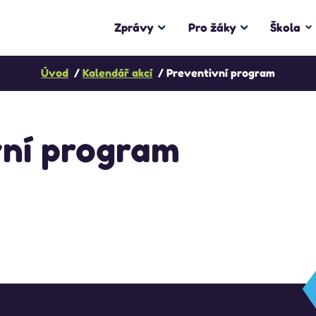
Zprávy
Pro žáky
Škola
Úvod
Kalendář akcí
Preventivní program
vní program