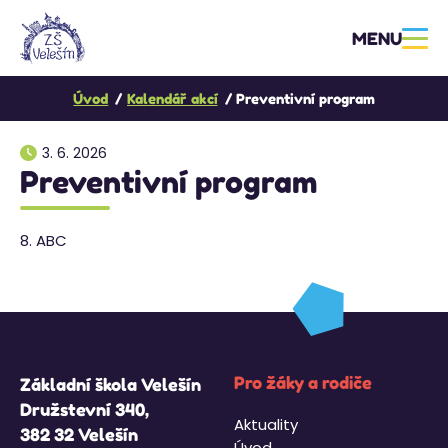
MENU
Úvod
Kalendář akcí
Preventivní program
3. 6. 2026
Preventivní program
8. ABC
Pro žáky a rodiče
Základní škola Velešín
Družstevní 340,
Aktuality
382 32 Velešín
Úvod