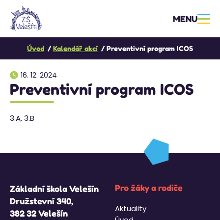
MENU
Úvod
Kalendář akcí
Preventivní program ICOS
16. 12. 2024
Preventivní program ICOS
3.A, 3.B
Pro žáky a rodiče
Základní škola Velešín
Družstevní 340,
Aktuality
382 32 Velešín
Úvod