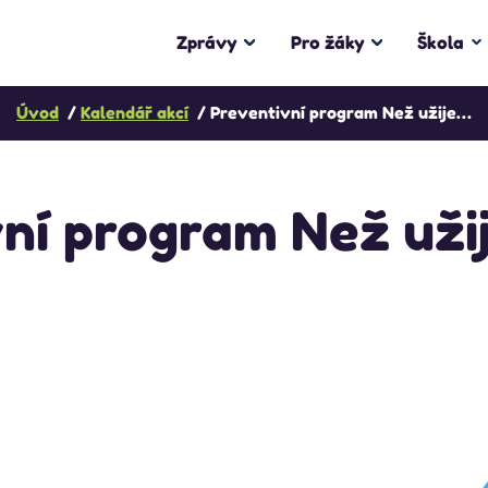
Zprávy
Pro žáky
Škola
Úvod
Kalendář akcí
Preventivní program Než užiješ alkohol…
ní program Než uži