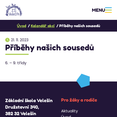
MENU
Úvod
Kalendář akcí
Příběhy našich sousedů
21. 11. 2023
Příběhy našich sousedů
6. – 9. třídy
Pro žáky a rodiče
Základní škola Velešín
Družstevní 340,
Aktuality
382 32 Velešín
Úvod