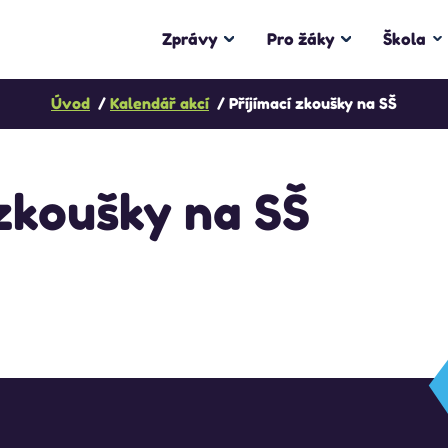
Zprávy
Pro žáky
Škola
Úvod
Kalendář akcí
Příjímací zkoušky na SŠ
 zkoušky na SŠ