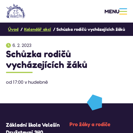
MENU
Úvod
Kalendář akcí
Schůzka rodičů vycházejících žáků
6. 2. 2023
Schůzka rodičů
vycházejících žáků
od 17:00 v hudebně
Pro žáky a rodiče
Základní škola Velešín
Družstevní 340,