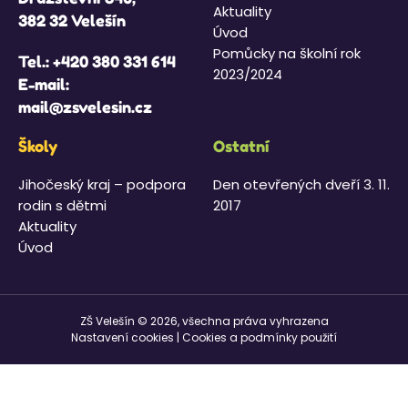
Aktuality
382 32 Velešín
Úvod
Pomůcky na školní rok
Tel.:
+420 380 331 614
2023/2024
E-mail:
mail@zsvelesin.cz
Školy
Ostatní
Jihočeský kraj – podpora
Den otevřených dveří 3. 11.
rodin s dětmi
2017
Aktuality
Úvod
ZŠ Velešín © 2026, všechna práva vyhrazena
Nastavení cookies
|
Cookies a podmínky použití