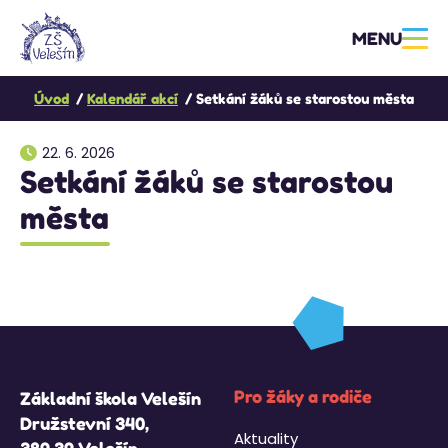
MENU
Úvod
Kalendář akcí
Setkání žáků se starostou města
22. 6. 2026
Setkání žáků se starostou
města
Pro žáky a rodiče
Základní škola Velešín
Družstevní 340,
Aktuality