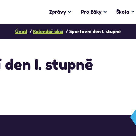
Zprávy
Pro žáky
Škola
Úvod
Kalendář akcí
Sportovní den I. stupně
 den I. stupně