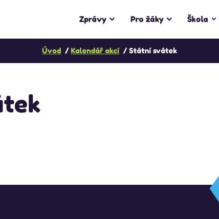
Zprávy
Pro žáky
Škola
Úvod
Kalendář akcí
Státní svátek
átek