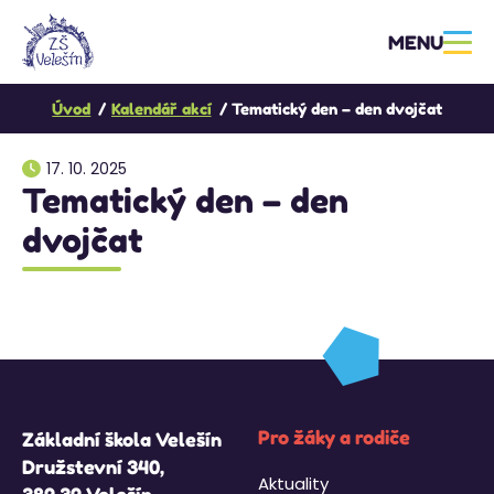
MENU
Úvod
Kalendář akcí
Tematický den – den dvojčat
17. 10. 2025
Tematický den – den
dvojčat
Pro žáky a rodiče
Základní škola Velešín
Družstevní 340,
Aktuality