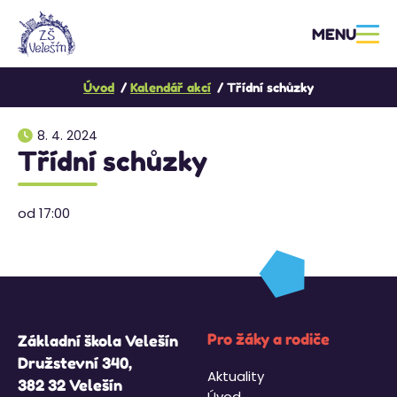
MENU
Úvod
Kalendář akcí
Třídní schůzky
8. 4. 2024
Třídní schůzky
od 17:00
Pro žáky a rodiče
Základní škola Velešín
Družstevní 340,
Aktuality
382 32 Velešín
Úvod