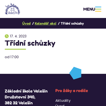
MENU
Úvod
Kalendář akcí
Třídní schůzky
17. 4. 2023
Třídní schůzky
od 17:00
Pro žáky a rodiče
Základní škola Velešín
Družstevní 340,
Aktuality
382 32 Velešín
Úvod