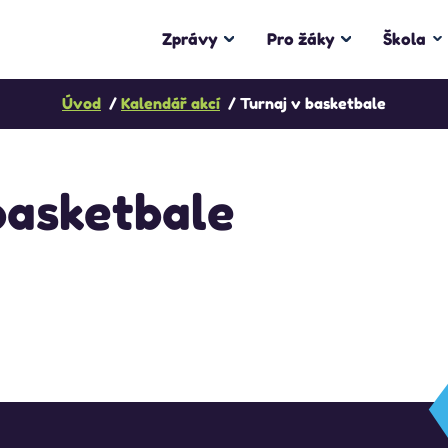
Zprávy
Pro žáky
Škola
Úvod
Kalendář akcí
Turnaj v basketbale
basketbale