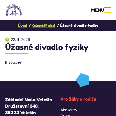
MENU
Úvod
Kalendář akcí
Úžasné divadlo fyziky
22. 4. 2026
Úžasné divadlo fyziky
II. stupeň
Pro žáky a rodiče
Základní škola Velešín
Družstevní 340,
Aktuality
382 32 Velešín
Úvod