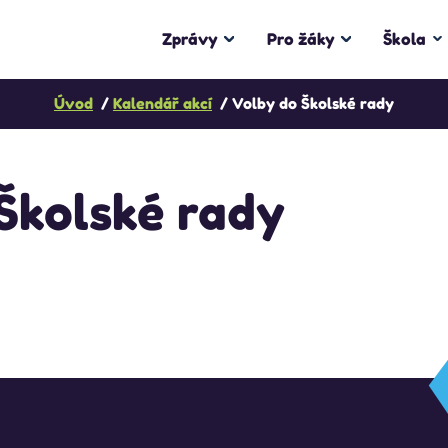
Zprávy
Pro žáky
Škola
Úvod
Kalendář akcí
Volby do Školské rady
Školské rady