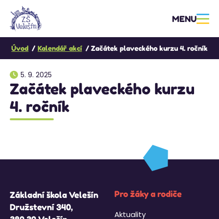
MENU
Úvod
Kalendář akcí
Začátek plaveckého kurzu 4. ročník
5. 9. 2025
Začátek plaveckého kurzu
4. ročník
Pro žáky a rodiče
Základní škola Velešín
Družstevní 340,
Aktuality