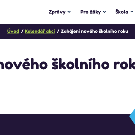
Zprávy
Pro žáky
Škola
Úvod
Kalendář akcí
Zahájení nového školního roku
nového školního ro