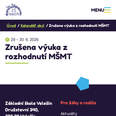
MENU
Úvod
Kalendář akcí
Zrušena výuka z rozhodnutí MŠMT
29 - 30. 6. 2026
Zrušena výuka z
rozhodnutí MŠMT
Pro žáky a rodiče
Základní škola Velešín
Družstevní 340,
Aktuality