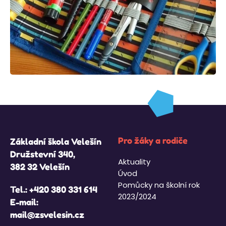
Pro žáky a rodiče
Základní škola Velešín
Družstevní 340,
Aktuality
382 32 Velešín
Úvod
Pomůcky na školní rok
Tel.:
+420 380 331 614
2023/2024
E-mail:
mail@zsvelesin.cz