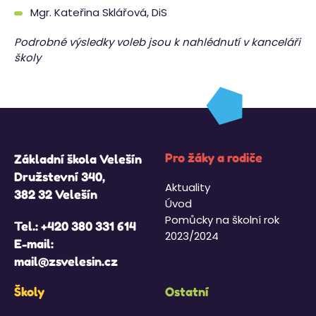
Mgr. Kateřina Sklářová, DiS
Podrobné výsledky voleb jsou k nahlédnutí v kanceláři
školy
Pro žáky a rodiče
Základní škola Velešín
Družstevní 340,
Aktuality
382 32 Velešín
Úvod
Pomůcky na školní rok
Tel.:
+420 380 331 614
2023/2024
E-mail:
mail@zsvelesin.cz
Školy
Ostatní