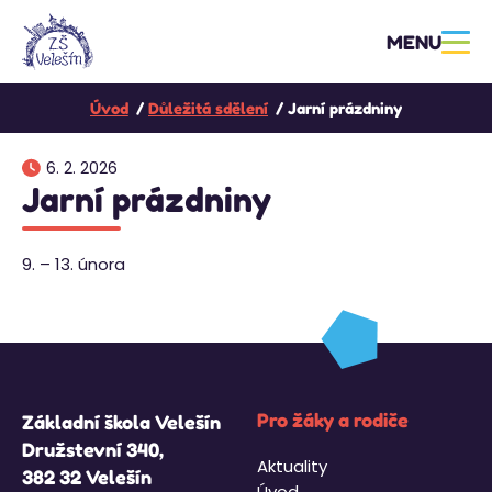
MENU
Úvod
Důležitá sdělení
Jarní prázdniny
6. 2. 2026
Jarní prázdniny
9. – 13. února
Pro žáky a rodiče
Základní škola Velešín
Družstevní 340,
Aktuality
382 32 Velešín
Úvod