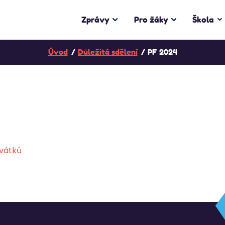
Zprávy
Pro žáky
Škola
Úvod
Důležitá sdělení
PF 2024
svátků