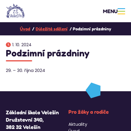
MENU
Úvod
Důležitá sdělení
Podzimní prázdniny
1. 10. 2024
Podzimní prázdniny
29. – 30. října 2024
Pro žáky a rodiče
Základní škola Velešín
Družstevní 340,
Aktuality
382 32 Velešín
Úvod